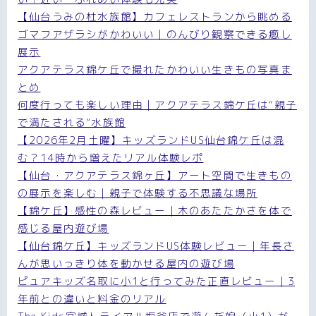
【仙台うみの杜水族館】カフェレストランから眺める
ゴマフアザラシがかわいい｜のんびり観察できる癒し
展示
アクアテラス錦ケ丘で撮れたかわいい生きもの写真ま
とめ
何度行っても楽しい理由｜アクアテラス錦ケ丘は“親子
で満たされる”水族館
【2026年2月土曜】キッズランドUS仙台錦ケ丘は混
む？14時から増えたリアル体験レポ
【仙台・アクアテラス錦ヶ丘】アート空間で生きもの
の展示を楽しむ｜親子で体験する不思議な場所
【錦ケ丘】感性の森レビュー｜木のあたたかさを体で
感じる屋内遊び場
【仙台錦ケ丘】キッズランドUS体験レビュー｜年長さ
んが思いっきり体を動かせる屋内の遊び場
ピュアキッズ名取に小1と行ってみた正直レビュー｜3
年前との違いと料金のリアル