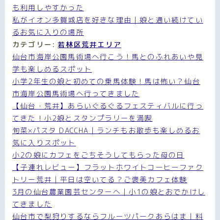
も利用しやすかった
私がイオン多賀城店を好きな理由｜娘と通い続けてい
るお気に入りの場所
カテゴリー:
若林区荒井エリア
仙台市海岸公園馬術場へ行こう！馬とのふれあいや見
学も楽しめるスポット
小学2年生の娘と初めての乗馬体験！馬は怖い？仙台
市海岸公園馬術場へ行ってきました
【仙台・荒井】あらいぐるぐるフェスティバルに行っ
てきた！小2娘とスタンプラリーを満喫
旬菜×パスタ DACCHA｜ランチもお散歩も楽しめるお
気に入りスポット
小2の娘にカフェをごちそうしてもらった母の日
【子連れレビュー】フラットホワイトコーヒーファク
トリー荒井｜平日は空いてる？ご褒美カフェ体験
3月の仙台農業園芸センターへ｜小1の娘とおでかけし
てきました
仙台市で梨狩りするならフルーツパークあらはま｜料