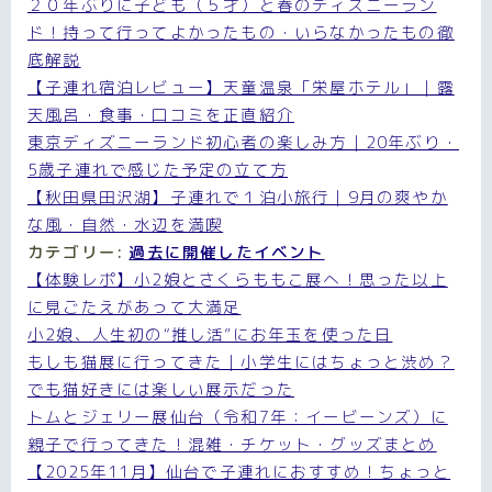
２０年ぶりに子ども（５才）と春のディズニーラン
ド！持って行ってよかったもの・いらなかったもの徹
底解説
【子連れ宿泊レビュー】天童温泉「栄屋ホテル」｜露
天風呂・食事・口コミを正直紹介
東京ディズニーランド初心者の楽しみ方｜20年ぶり・
5歳子連れで感じた予定の立て方
【秋田県田沢湖】子連れで１泊小旅行｜9月の爽やか
な風・自然・水辺を満喫
カテゴリー:
過去に開催したイベント
【体験レポ】小2娘とさくらももこ展へ！思った以上
に見ごたえがあって大満足
小2娘、人生初の“推し活”にお年玉を使った日
もしも猫展に行ってきた｜小学生にはちょっと渋め？
でも猫好きには楽しい展示だった
トムとジェリー展仙台（令和7年：イービーンズ）に
親子で行ってきた！混雑・チケット・グッズまとめ
【2025年11月】仙台で子連れにおすすめ！ちょっと