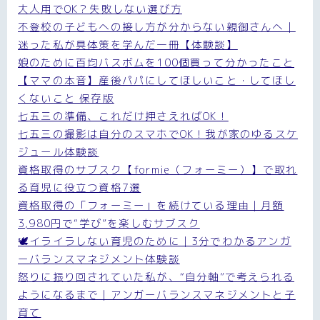
大人用でOK？失敗しない選び方
不登校の子どもへの接し方が分からない親御さんへ｜
迷った私が具体策を学んだ一冊【体験談】
娘のために百均バスボムを100個買って分かったこと
【ママの本音】産後パパにしてほしいこと・してほし
くないこと 保存版
七五三の準備、これだけ押さえればOK！
七五三の撮影は自分のスマホでOK！我が家のゆるスケ
ジュール体験談
資格取得のサブスク【formie（フォーミー）】で取れ
る育児に役立つ資格7選
資格取得の「フォーミー」を続けている理由｜月額
3,980円で“学び”を楽しむサブスク
🕊イライラしない育児のために｜3分でわかるアンガ
ーバランスマネジメント体験談
怒りに振り回されていた私が、“自分軸”で考えられる
ようになるまで｜アンガーバランスマネジメントと子
育て