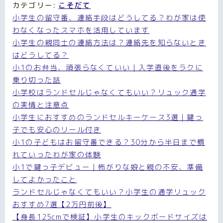
カテゴリー:
こそだて
小学生の留守番、連絡手段はどうしてる？わが家は使
わなくなったスマホを活用しています
小学生の親同士の連絡方法は？連絡先を知らないとき
はどうしてる？
小1のお弁当、頑張らなくていい｜入学直後をラクに
乗り切った話
小学校はランドセルじゃなくてもいい？リュック通学
の実情と注意点
小学生におすすめのランドセルキーケース3選｜鍵っ
子でも安心のリール付き
小1の子どもはお留守番できる？30分から半日まで慣
れていったわが家の体験
小1で鍵っ子デビュー｜怖がりな娘と親の不安、準備
してよかったこと
ランドセルじゃなくてもいい？小学生の通学リュック
おすすめ7選【2万円前後】
【身長125cmで検証】小学生のキックボードサイズは