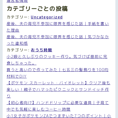
運営者情報
カテゴリーごとの投稿
カテゴリー:
Uncategorized
産後、夫の育児不参加に限界を感じた話｜手紙を書い
た理由
産後、夫の育児不参加に限界を感じた話｜気づかなか
った違和感
カテゴリー:
おうち時間
小2娘と久しぶりのクッキー作り。気づけば昼前に完
食しちゃった。
買うと高いので作ってみた｜七五三の髪飾りを100均
材料でDIY
【ポケモン スカーレット・バイオレット】クリア後も
楽しい！親子でハマったピクニックとサンドイッチ作
り
【初心者向け】ハンドドリップに必要な道具｜子育て
中でも気軽に楽しむコーヒー時間
小1女子がポケモンZAでつまずいた7つのポイント｜小