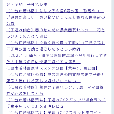
金・予約・子連れレポ
【仙台市若林区】なないろの里6号公園｜恐竜やロー
プ遊具が楽しい！買い物ついでに立ち寄れる住宅街の
公園
【子連れ仙台】春のせんだい農業園芸センター｜花と
ランチでのんびり満喫
【仙台市若林区】ぐるぐる公園って呼ばれてる？荒井
五丁目公園で娘と過ごしたやさしい時間
【2025年】仙台・海岸公園冒険広場へ今年も行ってき
た！｜曇りの日は快適に遊べて大満足！
仙台市若林区民オススメの公園【荒井3丁目公園】
【仙台市若林区公園】夏の海岸公園冒険広場で子供と
遊ぶ！暑いけど楽しい遊びがいっぱい！
【仙台市若林区】荒井の子連れランチ5選｜ママ目線
で安心のお店まとめ
【仙台市若林区荒井】子連れOK？ガッツリ洋食ランチ
『食幸房しゅう』を正直レビュー
【仙台市若林区荒井】子連れOK？フラットホワイト