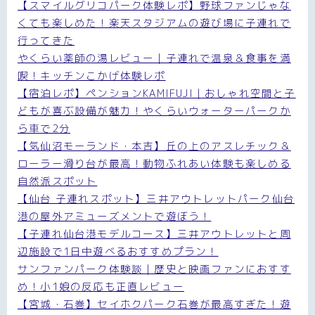
【スマイルグリコパーク体験レポ】野球ファンじゃな
くても楽しめた！楽天スタジアムの遊び場に子連れで
行ってきた
やくらい薬師の湯レビュー｜子連れで温泉＆食事を満
喫！キッチンこかげ体験レポ
【宿泊レポ】ペンションKAMIFUJI｜おしゃれ空間と子
どもが喜ぶ設備が魅力！やくらいウォーターパークか
ら車で2分
【気仙沼モーランド・本吉】丘の上のアスレチック＆
ローラー滑り台が最高！動物ふれあい体験も楽しめる
自然派スポット
【仙台 子連れスポット】三井アウトレットパーク仙台
港の屋外アミューズメントで遊ぼう！
【子連れ仙台港モデルコース】三井アウトレットと周
辺施設で1日中遊べるおすすめプラン！
サンファンパーク体験談｜歴史と映画ファンにおすす
め！小1娘の反応も正直レビュー
【宮城・石巻】セイホクパーク石巻が最高すぎた！遊