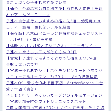
具たっぷりの子連れおでかけレポ
【仙台・台原森林公園＆科学館】雨でも大丈夫！子連
れで楽しんだ一日コース
子連れ仙台旅行におすすめの宿泊先5選｜幼児用アメ
ニティ・設備・便利なホテルを厳選！
【保存版】八木山ベニーランド持ち物チェックリスト
｜小1子連れ・暑い季節編
【体験レポ】小1娘と初めて八木山ベニーランドへ！
子連れにやさしい工夫がたくさんの1日
【宮城】子連れで泊まってよかった宿＆エリア4選｜
失敗しない選び方
【宮城子連れおでかけ】ポケモンセンタートウホクが
リニューアルオープン！3/29（土）AMの混雑状況
子連れOK！滑り台がある園芸店｜GardenGarden 仙台
愛子本店（仙台）
子どもと行く！やくらいガーデンのイルミネーション
｜宮城県加美町のフォトジェニックスポット
全国大陶器市in宮城（2024）に行ってきました！会場