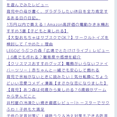
を遊んでみたレビュー
育児中の母が書く、ダラダラしたい休日を全力肯定す
るある日の日記。
1万円以内で買える！Amazon高評価の電動かき氷機お
すすめ3選【子どもと楽しめる】
【大型おもちゃはサブスクでOK？】サークルトイズを
検討して「やめた」理由
LEGOどうぶつの森「広場でとたけけライブ」レビュー
｜6歳でも作れる？難易度や感想を紹介
【クリスマスおすすめグッズ】電飾がいらないファイ
バーツリー｜赤ちゃんと一緒でも安心して飾れる
育児で余裕がないときに読みたい｜気分転換にちょう
どいい恋愛コメディ漫画【まさかな恋になりました】
【育児】あつ森は何歳から楽しめる？6歳娘がゲーム
から学んだこと
井村屋の冷凍たい焼き徹底レビュー|トースターでサク
ふわ！子供も大満足
子供の足音対策に！掃除ラク＆冷え対策もできる防音