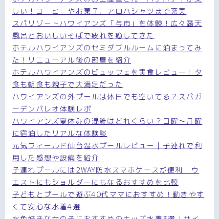
しい！コーヒーやお菓子、アロハシャツまで充実
スパリゾートハワイアンズ「与市」を体験！広々露天
風呂とおいしいそばで疲れを癒してきた
ホテルハワイアンズのセミダブルルームに泊まってみ
た！リニューアル後の部屋を紹介
ホテルハワイアンズのビュッフェを実食レビュー！夕
食も朝食も親子で大満足だった
ハワイアンズの外プールは休日でも空いてる？スパガ
ーデンパレオ体験レポ
ハワイアンズ夏休みの混雑はどれくらい？日曜〜月曜
に宿泊したリアルな体験談
元気フィールド仙台温水プールレビュー｜子連れで利
用した感想や設備を紹介
子連れプールには2WAY防水スマホケースが便利！ウ
エストにもショルダーにもなるおすすめを比較
子どもとプールで遊ぶ40代ママにおすすめ！動きやす
くて安心な水着4選
水色好きな女の子におすすめのキッズ水着3選！サイ