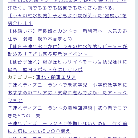
The Kids宮城トライアル塩釜店で遊んだ娘（小1）が
汗だく。雨でも冬でも猛暑でもたくさん遊べる。
【うみの杜水族館】子どもより親が笑った“謎展示”を
紹介します
【体験レポ】年長娘とカンドゥー新利府へ｜人気のお
仕事・混雑・親の本音まとめ
【仙台子連れおでかけ】うみの杜水族館リピーターが
勧める「子ども喜ぶ展示やイベント」
【仙台子連れ】錦が丘ヒルサイドモールは幼児連れに
最高！屋内スポットをはしごレポ
カテゴリー:
東北・関東エリア
子連れディズニーランドで未就学児・小学校低学年に
おすすめのエリアは？実際に遊んでよかったアトラク
ション
子連れディズニーランドの混雑回避術｜初心者でもで
きた5つの工夫
子連れディズニーランドで後悔しないために｜行く前
に大切にしたい5つの心構え