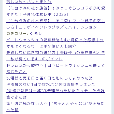
珍しい秋イベントまとめ
【仙台うみの杜水族館】すみっコぐらしコラボが可愛
すぎた！子連れ体験レポ【2025】
【仙台うみの杜水族館】「あつ森」ファン親子の楽し
み方｜コラボイベントやグッズにハイテンション
カテゴリー:
くらし
ビートウォッシュの乾燥機能を4か月使った感想｜タ
オルはふわふわ！上手な使い方も紹介
失敗しない焼き物の選び方｜普段使いの器を選ぶとき
に私が見ている4つのポイント
ドラム式から縦型へ｜日立ビートウォッシュを使って
感じたこと
洗濯機を売る日と届く日を別にしてよかった話
洗濯機のない1日で排水パンを徹底掃除しました
“夫婦で財布は一緒”が無理だった私たち→分けたら貯
金できた話
家計簿が続かない人へ｜“ちゃんとやらない”が正解だ
った話