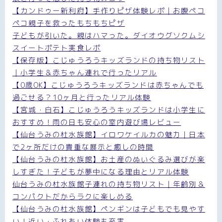
【カンドゥー新利府】手作りピザ体験レポ｜お腹ペコ
ペコ親子を救ったもちもちピザ
子どもが引いた。親はハマった。ダイオウグソクムシ
スイートポテト実食レポ
【保存版】こじゅうろうキッズランドの持ち物リスト
｜小学生＆赤ちゃん連れで行ったリアル
【0歳OK】こじゅうろうキッズランドは赤ちゃんでも
過ごせる？10ヶ月と行ったリアル体験
【宮城・白石】こじゅうろうキッズランドは小学生に
おすすめ！雨の日も安心の室内遊び場レビュー
【仙台うみの杜水族館】イロワケイルカの魅力｜日本
で2ヶ所だけの貴重な展示と癒しの時間
【仙台うみの杜水族館】お土産のぬいぐるみ選びが楽
しすぎた！子どもが夢中になる理由とリアル体験
仙台うみの杜水族館子連れの持ち物リスト｜年齢別＆
コンパクトだからラクに楽しめる
【仙台うみの杜水族館】ペンギンは子どもでも見やす
い！近い・ふれあい体験も充実