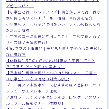
ズ感もレビュー
【小学生と行くハワイアンズ】仙台から車で行く我が
家の持ち物リスト！プール・宿泊・車内用を紹介
小学生のプールバッグは何がいい？リアルに悩んだ母
が選んだ結論
小学生のゴーグル選びで困ったこと｜学校で使える？
サイズは？実体験を紹介
40代ママの水着選び｜子どもと遊んで分かった失敗し
ない選び方
【体験談】3月の山形ジャバは寒い？実際に行った
ら“ほぼ冬”だった話（対策あり）
【完全版】馬見ヶ崎ジャバの持ち物リスト｜子連れ
（小学生）＆寒い時期の対策も解説
プール用スマホ防水ケースおすすめは？首掛け・サコ
ッシュ・ウエストポーチ比較
子連れプールでスマホはどうする？防水ケースのリア
ルとプール撮影マナー【体験談】