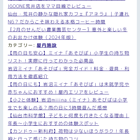
IGOONE荒井店をママ目線でレビュー
仙台・荒井の静かな隠れ家カフェ『アネラ』｜子連れ
NG？だからこそ味わえる本格コーヒー時間
〖2月のせんだい農業園芸センター〗意外と楽しい冬
のお出かけ体験（2024年版）
カテゴリー:
屋内施設
【雨の日も安心】ミイナ「あそびば」小学生の持ち物
リスト！実際に行ってわかった必需品
岩沼ミイナ「あそびば」完全ガイド！料金・遊具・利
用方法を徹底紹介
【雨の日にも】岩沼ミイナ「あそびば」は未就学児や
赤ちゃんにおすすめ！屋内エリアをレビュー
【小2と体験】岩沼miiina（ミイナ）あそびばは小学
生でも楽しめる？雨の日に3時間遊んだ感想
【仙台市科学館】子どもと何度も行きたくなる理由｜
年長〜小学生におすすめの体験スポット
【カンドゥー新利府】荷物は少ないほうがラク！年長
娘と行って感じた持ち物のコツ