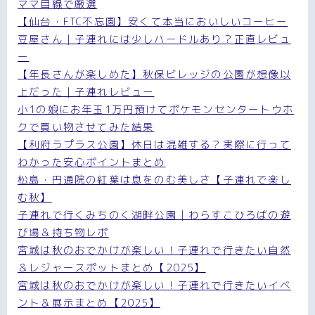
ママ目線で厳選
【仙台・FTC不忘園】安くて本当においしいコーヒー
豆屋さん｜子連れには少しハードルあり？正直レビュ
ー
【年長さんが楽しめた】秋保ビレッジの公園が想像以
上だった｜子連れレビュー
小1の娘にお年玉1万円預けてポケモンセンタートウホ
クで買い物させてみた結果
【利府ラプラス公園】休日は混雑する？実際に行って
わかった安心ポイントまとめ
松島・円通院の紅葉は息をのむ美しさ【子連れで楽し
む秋】
子連れで行くみちのく湖畔公園｜わらすこひろばの遊
び場＆持ち物レポ
宮城は秋のおでかけが楽しい！子連れで行きたい自然
＆レジャースポットまとめ【2025】
宮城は秋のおでかけが楽しい！子連れで行きたいイベ
ント＆展示まとめ【2025】