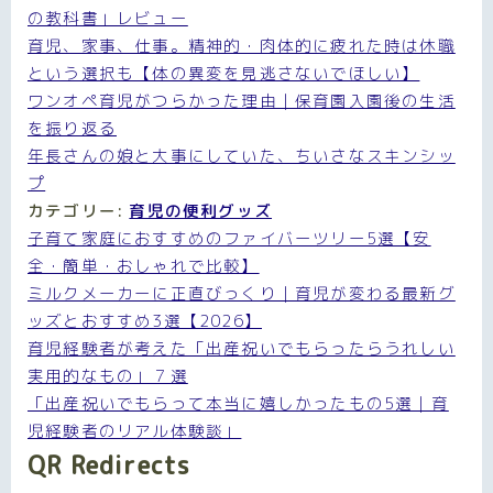
の教科書」レビュー
育児、家事、仕事。精神的・肉体的に疲れた時は休職
という選択も【体の異変を見逃さないでほしい】
ワンオペ育児がつらかった理由｜保育園入園後の生活
を振り返る
年長さんの娘と大事にしていた、ちいさなスキンシッ
プ
カテゴリー:
育児の便利グッズ
子育て家庭におすすめのファイバーツリー5選【安
全・簡単・おしゃれで比較】
ミルクメーカーに正直びっくり｜育児が変わる最新グ
ッズとおすすめ3選【2026】
育児経験者が考えた「出産祝いでもらったらうれしい
実用的なもの」７選
「出産祝いでもらって本当に嬉しかったもの5選｜育
児経験者のリアル体験談」
QR Redirects