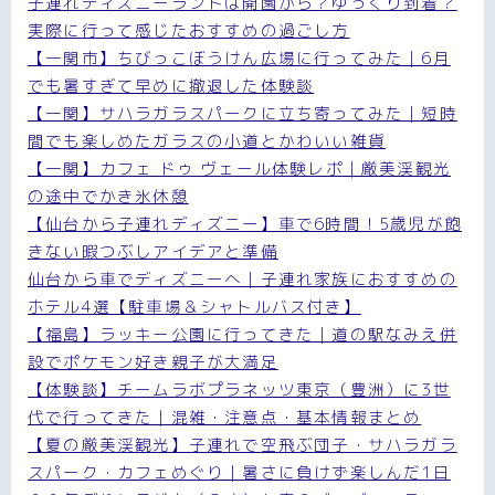
子連れディズニーランドは開園から？ゆっくり到着？
実際に行って感じたおすすめの過ごし方
【一関市】ちびっこぼうけん広場に行ってみた｜6月
でも暑すぎて早めに撤退した体験談
【一関】サハラガラスパークに立ち寄ってみた｜短時
間でも楽しめたガラスの小道とかわいい雑貨
【一関】カフェ ドゥ ヴェール体験レポ｜厳美渓観光
の途中でかき氷休憩
【仙台から子連れディズニー】車で6時間！5歳児が飽
きない暇つぶしアイデアと準備
仙台から車でディズニーへ｜子連れ家族におすすめの
ホテル4選【駐車場＆シャトルバス付き】
【福島】ラッキー公園に行ってきた｜道の駅なみえ併
設でポケモン好き親子が大満足
【体験談】チームラボプラネッツ東京（豊洲）に3世
代で行ってきた｜混雑・注意点・基本情報まとめ
【夏の厳美渓観光】子連れで空飛ぶ団子・サハラガラ
スパーク・カフェめぐり｜暑さに負けず楽しんだ1日