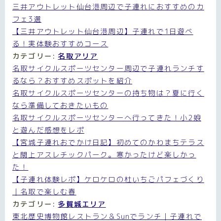
三井アウトレット仙台港周辺で子連れにおすすめのカ
フェ3選
【三井アウトレット仙台港周辺】子連れで1日遊べ
る！実体験おすすめコース
カテゴリー:
名取アリア
名取サイクルスポーツセンター周辺で子連れランチす
るなら？おすすめスポットを紹介
名取サイクルスポーツセンターの持ち物は？夏に行く
なら準備しておきたいもの
名取サイクルスポーツセンターへ行ってきた！小2娘
と遊んだ感想をレポ
【宮城子連れおでかけ日記】初めてのかわまちテラス
と閖上アスレチックパーク。寒かったけど楽しかっ
た！
【子連れ体験レポ】ケロケロの杜いちごパフェづくり
｜名取で楽しむ春
カテゴリー:
多賀城エリア
東北歴史博物館レストラン＆Sunでランチ｜子連れで