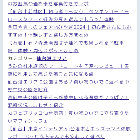
の雰囲気や価格帯を写真付きでレポ
【仙台市若林区】初心者でも安心！ペンギンコーヒー
ロースタリーで好みの豆を選んでもらった体験
全国やきものフェアinみやぎ2024｜初心者さんにもお
すすめ！体験レポと楽しみ方まとめ
【石巻】石ノ森漫画館は子連れでも楽しめる？駐車
場・体験・周辺スポットまとめ
カテゴリー:
仙台港エリア
うみの杜水族館のフードコートを子連れレビュー！実
際に利用して感じた魅力と気になる点
仙台港エリアに公園はある？買い物ついでに遊べる中
野中央公園を紹介
高砂中央公園は子どもが夢中になる遊具がいっぱい！
混雑状況もあわせて紹介
カフェブリッコ仙台港店｜買い物ついでに立ち寄りた
いマフィンカフェ
【仙台】東京インテリア 仙台港本店キッズランド体験
レポ｜10ヶ月赤ちゃんでも安心して遊べた