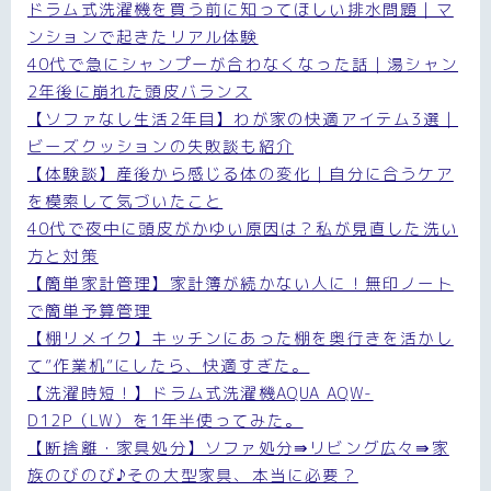
ドラム式洗濯機を買う前に知ってほしい排水問題｜マ
ンションで起きたリアル体験
40代で急にシャンプーが合わなくなった話｜湯シャン
2年後に崩れた頭皮バランス
【ソファなし生活2年目】わが家の快適アイテム3選｜
ビーズクッションの失敗談も紹介
【体験談】産後から感じる体の変化｜自分に合うケア
を模索して気づいたこと
40代で夜中に頭皮がかゆい原因は？私が見直した洗い
方と対策
【簡単家計管理】家計簿が続かない人に！無印ノート
で簡単予算管理
【棚リメイク】キッチンにあった棚を奥行きを活かし
て”作業机”にしたら、快適すぎた。
【洗濯時短！】ドラム式洗濯機AQUA AQW-
D12P（LW）を1年半使ってみた。
【断捨離・家具処分】ソファ処分⇛リビング広々⇛家
族のびのび♪その大型家具、本当に必要？