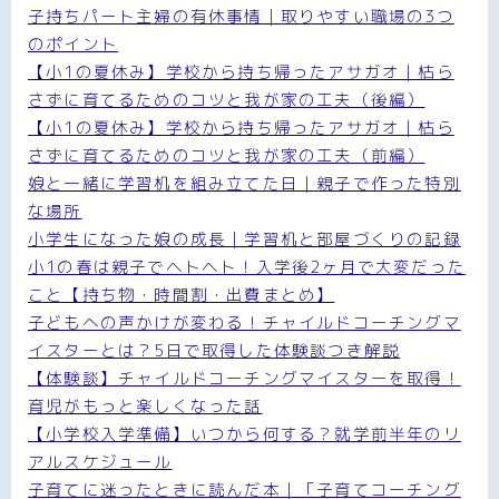
子持ちパート主婦の有休事情｜取りやすい職場の3つ
のポイント
【小1の夏休み】学校から持ち帰ったアサガオ｜枯ら
さずに育てるためのコツと我が家の工夫（後編）
【小1の夏休み】学校から持ち帰ったアサガオ｜枯ら
さずに育てるためのコツと我が家の工夫（前編）
娘と一緒に学習机を組み立てた日｜親子で作った特別
な場所
小学生になった娘の成長｜学習机と部屋づくりの記録
小1の春は親子でヘトヘト！入学後2ヶ月で大変だった
こと【持ち物・時間割・出費まとめ】
子どもへの声かけが変わる！チャイルドコーチングマ
イスターとは？5日で取得した体験談つき解説
【体験談】チャイルドコーチングマイスターを取得！
育児がもっと楽しくなった話
【小学校入学準備】いつから何する？就学前半年のリ
アルスケジュール
子育てに迷ったときに読んだ本｜「子育てコーチング