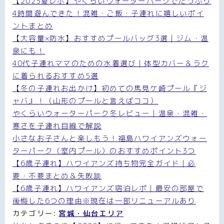
【2025夏レポ】やくらいウォーターパークでたっぷり
4時間遊んできた！混雑・ご飯・子連れに嬉しいポイ
ントまとめ
【大容量×防水】おすすめプールバッグ3選｜ジム・温
泉にも！
40代子連れママのための水着選び｜体型カバー＆ラク
に着られるおすすめ5選
【冬の子連れお出かけ】初めての馬見ケ崎プール『ジ
ャバ』！（山形のプールと言えばココ）
やくらいウォーターパーク冬レビュー｜温泉・混雑・
寒さを子連れ目線で解説
小さなお子さんと楽しもう！福島ハワイアンズウォー
ターパーク（室内プール）のおすすめポイント3つ
【6歳子連れ】ハワイアンズ持ち物完全ガイド｜必
要・不要まとめ＆失敗談
【6歳子連れ】ハワイアンズ宿泊レポ｜最安の部屋で
後悔した6つの理由※現在は一部リニューアルあり
カテゴリー:
宮城・仙台エリア