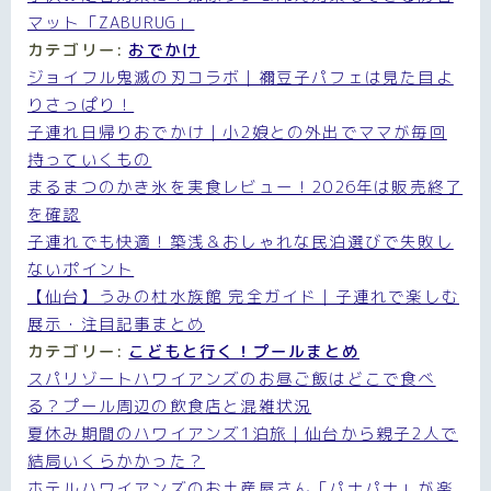
マット「ZABURUG」
カテゴリー:
おでかけ
ジョイフル鬼滅の刃コラボ｜禰󠄀豆子パフェは見た目よ
りさっぱり！
子連れ日帰りおでかけ｜小2娘との外出でママが毎回
持っていくもの
まるまつのかき氷を実食レビュー！2026年は販売終了
を確認
子連れでも快適！築浅＆おしゃれな民泊選びで失敗し
ないポイント
【仙台】うみの杜水族館 完全ガイド｜子連れで楽しむ
展示・注目記事まとめ
カテゴリー:
こどもと行く！プールまとめ
スパリゾートハワイアンズのお昼ご飯はどこで食べ
る？プール周辺の飲食店と混雑状況
夏休み期間のハワイアンズ1泊旅｜仙台から親子2人で
結局いくらかかった？
ホテルハワイアンズのお土産屋さん「パナパナ」が楽