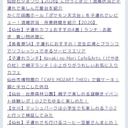
仙台七夕まつり【2026】に行ってきた！混雑状況と子
連れで楽しんだ屋台を紹介
かくだ田園ホール「ポケモン天文台」を子連れでレビ
ュー！混雑状況・所要時間を紹介【2026】
【仙台】子連れカフェおすすめ4選｜ランチ・お散
歩・買い物休憩に
【長者原SA】子連れにおすすめ！芝生広場とブランコ
でリフレッシュできるサービスエリア
【子連れランチ】Keyaki no Mori Cafe&Arts（けやき
の杜）で親子ランチ｜小上がりがうれしいお気に入り
カフェ
仙台市博物館の「CAFE MOZART THEO」で猫ケーキ｜
娘と半分こした休日
【仙台・台原森林公園】親子で楽しめる謎解きイベン
ト体験レポ｜小2でもゆるく楽しめた！
【女川】マッシュパークは小学生でも楽しめる？小2
と行って検証してみた
【仙台】子連れでも行けるコーヒー豆屋さんまとめ｜