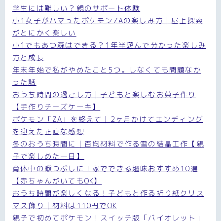
学生には難しい？親のサポート体験
小1女子がハマったポケモンZAの楽しみ方｜屋上探索
がとにかく楽しい
小1でもあつ森はできる？1年半遊んで分かった楽しみ
方と成長
年末年始で私がやめたこと5つ。しなくても問題なか
った話
おうち時間の過ごし方｜子どもと楽しむお菓子作り
【手作りチーズケーキ】
ポケモン「ZA」を終えて｜2ヶ月かけてエンディング
を迎えた正直な感想
冬のおうち時間に｜百均材料で作る雪の結晶工作【親
子で楽しめた一日】
育休中の暇つぶしに！家でできる趣味おすすめ10選
【赤ちゃんがいてもOK】
おうち時間が楽しくなる！子どもと作る折り紙クリス
マス飾り｜材料は110円でOK
親子で初めてポケモン！スイッチ版「バイオレット」