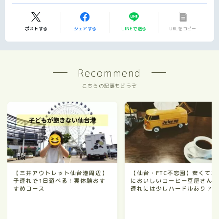
ポストする
シェアする
LINEで送る
URLをコピー
Recommend
こちらの記事もどうぞ
【三井アウトレット仙台港周辺】
【仙台・FTC不忘園】安くて本
子連れで1日遊べる！実体験おす
においしいコーヒー豆屋さん
すめコース
連れには少しハードルあり？
レビュー