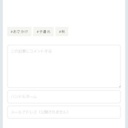
#おでかけ
#子連れ
#秋