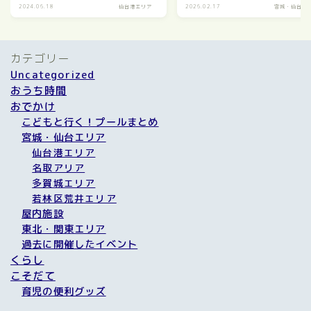
2024.06.18
仙台港エリア
2026.02.17
宮城・仙台エ
カテゴリー
Uncategorized
おうち時間
おでかけ
こどもと行く！プールまとめ
宮城・仙台エリア
仙台港エリア
名取アリア
多賀城エリア
若林区荒井エリア
屋内施設
東北・関東エリア
過去に開催したイベント
くらし
こそだて
育児の便利グッズ