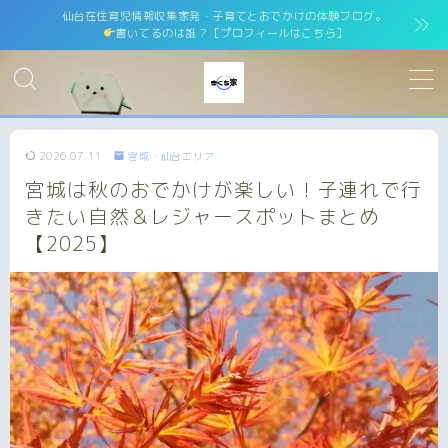
仙台在住育児情報収集家発・子育てとおでかけの体験ブログ。
書いてるのは誰？［プロフィールはこちら］
MENU
ホーム
home
2026.07.11
宮城・仙台エリア
宮城は秋のおでかけが楽しい！子連れで行
運営者情報
運営者紹介
きたい自然＆レジャースポットまとめ
【2025】
サイトマップ
site map
プライバシーポリシー
Privacy Policy
免責事項
お問い合わせ
contact