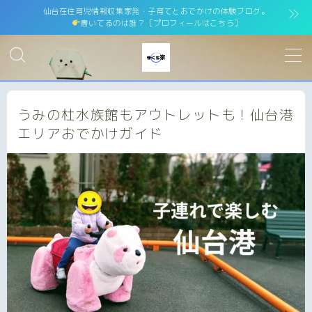
仙台在住育児情報収集家発・子育てとおでかけの体験ブログ。
書いてるのは誰？［プロフィールはこちら］
MENU
ホーム
home
うみの杜水族館もアウトレットも！仙台港
エリアおでかけガイド
運営者情報
運営者紹介
サイトマップ
site map
プライバシーポリシー
Privacy Policy
免責事項
お問い合わせ
contact