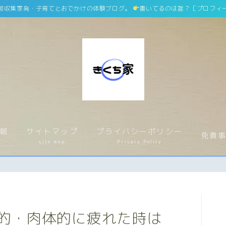
報収集家発・子育てとおでかけの体験ブログ。
書いてるのは誰？［プロフィ
ホーム
home
報
サイトマップ
プライバシーポリシー
運営者情報
運営者紹介
免責
介
site map
Privacy Policy
サイトマップ
site map
プライバシーポリシー
Privacy Policy
的・肉体的に疲れた時は
免責事項