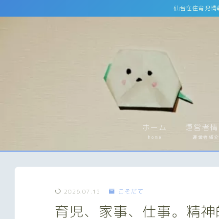
仙台在住育児情
ホーム
運営者情
home
運営者紹
2026.07.15
こそだて
育児、家事、仕事。精神