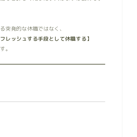
。
とる突発的な休職ではなく、
リフレッシュする手段として休職する】
ます。