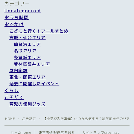
カテゴリー
Uncategorized
おうち時間
おでかけ
こどもと行く！プールまとめ
宮城・仙台エリア
仙台港エリア
名取アリア
多賀城エリア
若林区荒井エリア
屋内施設
東北・関東エリア
過去に開催したイベント
くらし
こそだて
育児の便利グッズ
HOME
こそだて
【小学校入学準備】いつから何する？就学前半年のリアル
＞
＞
ホーム
home
運営者情報
運営者紹介
サイトマップ
site map