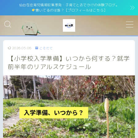
仙台在住育児情報収集家発・子育てとおでかけの体験ブログ。
書いてるのは誰？［プロフィールはこちら］
MENU
ホーム
home
2026.05.06
こそだて
【小学校入学準備】いつから何する？就学
運営者情報
運営者紹介
前半年のリアルスケジュール
サイトマップ
site map
プライバシーポリシー
Privacy Policy
免責事項
お問い合わせ
contact