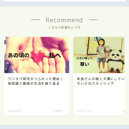
Recommend
こちらの記事もどうぞ
ワンオペ育児がつらかった理由｜
年長さんの娘と大事にしてい
保育園入園後の生活を振り返る
ちいさなスキンシップ
2024.08.06
こそだて
2024.07.02
こそ