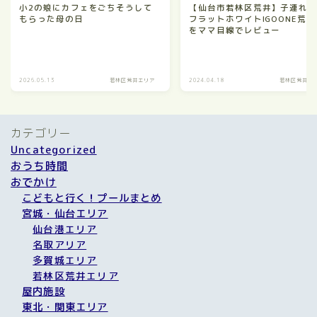
小2の娘にカフェをごちそうして
【仙台市若林区荒井】子連れO
もらった母の日
フラットホワイトIGOONE荒井
をママ目線でレビュー
2026.05.13
若林区荒井エリア
2024.04.18
若林区荒井エ
カテゴリー
Uncategorized
おうち時間
おでかけ
こどもと行く！プールまとめ
宮城・仙台エリア
仙台港エリア
名取アリア
多賀城エリア
若林区荒井エリア
屋内施設
東北・関東エリア