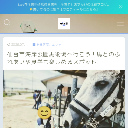
仙台在住育児情報収集家発・子育てとおでかけの体験ブログ。
書いてるのは誰？［プロフィールはこちら］
MENU
ホーム
home
2026.07.11
若林区荒井エリア
仙台市海岸公園馬術場へ行こう！馬とのふ
運営者情報
運営者紹介
れあいや見学も楽しめるスポット
サイトマップ
site map
プライバシーポリシー
Privacy Policy
免責事項
お問い合わせ
contact