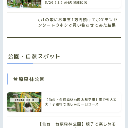
3/29（土）AMの混雑状況
小1の娘にお年玉1万円預けてポケモンセ
ンタートウホクで買い物させてみた結果
公園・自然スポット
台原森林公園
【仙台・台原森林公園＆科学館】雨でも大丈
夫！子連れで楽しんだ一日コース
【仙台・台原森林公園】親子で楽しめる