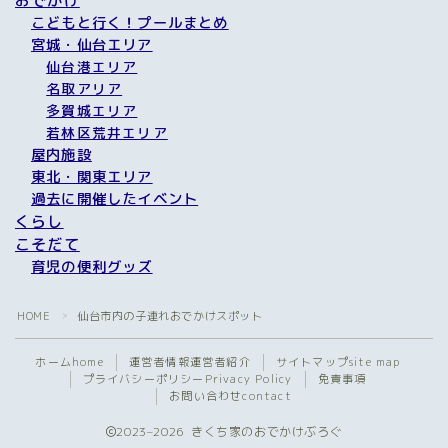
おでかけ
こどもと行く！プールまとめ
宮城・仙台エリア
仙台港エリア
名取アリア
多賀城エリア
若林区荒井エリア
屋内施設
東北・関東エリア
過去に開催したイベント
くらし
こそだて
育児の便利グッズ
HOME
仙台市内の子連れおでかけスポット
＞
ホーム
home
運営者情報
運営者紹介
サイトマップ
site map
プライバシーポリシー
Privacy Policy
免責事項
お問い合わせ
contact
2023–2026 きくち家のおでかけぶろぐ