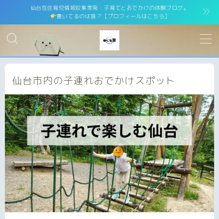
仙台在住育児情報収集家発・子育てとおでかけの体験ブログ。
書いてるのは誰？［プロフィールはこちら］
MENU
ホーム
home
仙台市内の子連れおでかけスポット
運営者情報
運営者紹介
サイトマップ
site map
プライバシーポリシー
Privacy Policy
免責事項
お問い合わせ
contact