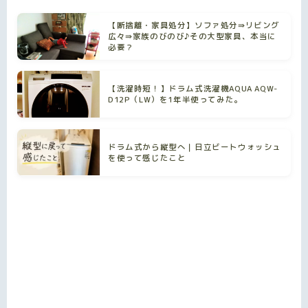
【断捨離・家具処分】ソファ処分⇛リビング
広々⇛家族のびのび♪その大型家具、本当に
必要？
【洗濯時短！】ドラム式洗濯機AQUA AQW-
D12P（LW）を1年半使ってみた。
ドラム式から縦型へ｜日立ビートウォッシュ
を使って感じたこと