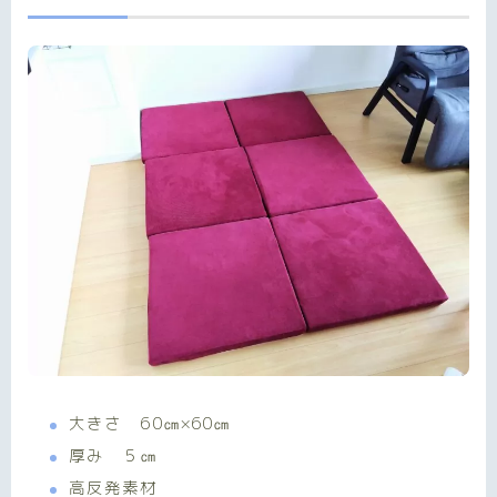
大きさ 60㎝×60㎝
厚み ５㎝
高反発素材