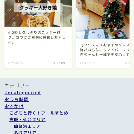
小2娘と久しぶりのクッキー作
り。気づけば昼前に完食しちゃっ
た。
【クリスマスおすすめグッズ
飾がいらないファイバーツリ
赤ちゃんと一緒でも安心して
る
2026.06.06
おうち時間
2024.12.12
おうち
カテゴリー
Uncategorized
おうち時間
おでかけ
こどもと行く！プールまとめ
宮城・仙台エリア
仙台港エリア
名取アリア