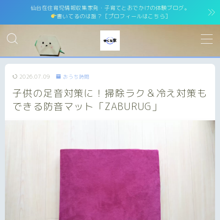
仙台在住育児情報収集家発・子育てとおでかけの体験ブログ。
書いてるのは誰？［プロフィールはこちら］
MENU
ホーム
home
2026.07.09
おうち時間
子供の足音対策に！掃除ラク＆冷え対策も
運営者情報
運営者紹介
できる防音マット「ZABURUG」
サイトマップ
site map
プライバシーポリシー
Privacy Policy
免責事項
お問い合わせ
contact