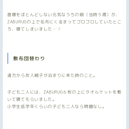
昼寝をほとんどしない元気なうちの娘（当時５歳）が、
ZABURUGの上で毛布にくるまってゴロゴロしていたとこ
ろ、寝てしまいました…！
敷布団替わり
遠方から友人親子が泊まりに来た時のこと。
子ども二人には、ZABURUG６枚の上にタオルケットを敷
いて寝てもらいました。
小学生低学年くらいの子ども二人なら問題なし。