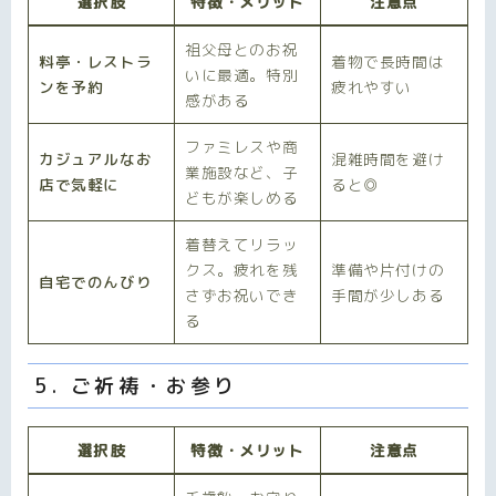
選択肢
特徴・メリット
注意点
祖父母とのお祝
料亭・レストラ
着物で長時間は
いに最適。特別
ンを予約
疲れやすい
感がある
ファミレスや商
カジュアルなお
混雑時間を避け
業施設など、子
店で気軽に
ると◎
どもが楽しめる
着替えてリラッ
クス。疲れを残
準備や片付けの
自宅でのんびり
さずお祝いでき
手間が少しある
る
5. ご祈祷・お参り
選択肢
特徴・メリット
注意点