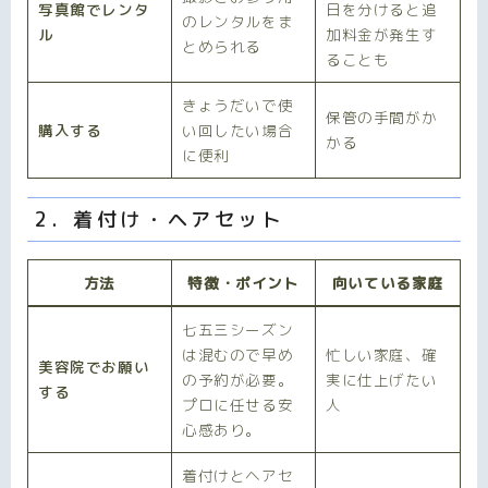
写真館でレンタ
日を分けると追
のレンタルをま
ル
加料金が発生す
とめられる
ることも
きょうだいで使
保管の手間がか
購入する
い回したい場合
かる
に便利
2．着付け・ヘアセット
方法
特徴・ポイント
向いている家庭
七五三シーズン
は混むので早め
忙しい家庭、確
美容院でお願い
の予約が必要。
実に仕上げたい
する
プロに任せる安
人
心感あり。
着付けとヘアセ