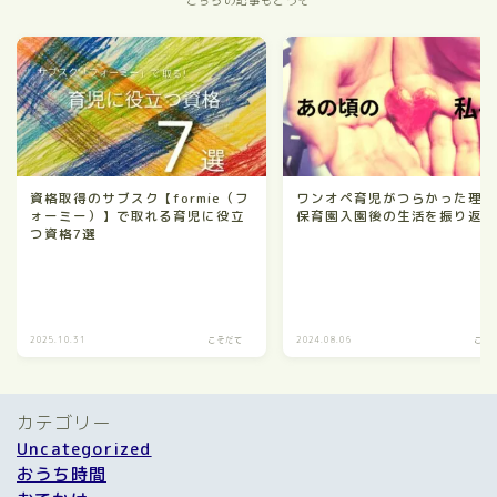
資格取得のサブスク【formie（フ
ワンオペ育児がつらかった理
ォーミー）】で取れる育児に役立
保育園入園後の生活を振り返
つ資格7選
2025.10.31
こそだて
2024.08.06
こそ
カテゴリー
Uncategorized
おうち時間