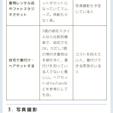
着物レンタル店
ットがセットに
写真撮影も予定
やフォトスタジ
なっていてスム
している人
オでセット
ーズ。移動も少
なく楽。
3歳の被布スタイ
ルなら比較的簡
単で、自宅でも
OK。ただし7歳
の帯付き着物は
コストを抑えた
自宅で着付け・
手順が多く、着
い人、着付けで
ヘアセットする
付けを知ってい
きる家族がいる
る人でないと難
人
しい。ヘアセッ
トはYouTubeな
どを参考にして
も◎。
3. 写真撮影