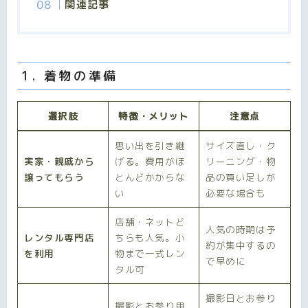
関連記事
1. 着物の準備
選択肢
特徴・メリット
注意点
思い出を引き継
サイズ直し・ク
実家・親戚から
げる。費用がほ
リーニング・物
譲ってもらう
とんどかからな
品の買い足しが
い
必要な場合も
店舗・ネットど
人気の時期は予
レンタル専門店
ちらも人気。小
約が集中するの
を利用
物まで一式レン
で早めに
タル可
撮影日とお参り
撮影とお参り用