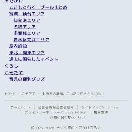
おでかけ
こどもと行く！プールまとめ
宮城・仙台エリア
仙台港エリア
名取アリア
多賀城エリア
若林区荒井エリア
屋内施設
東北・関東エリア
過去に開催したイベント
くらし
こそだて
育児の便利グッズ
HOME
こそだて
七五三の準備、これだけ押さえればOK！
＞
＞
ホーム
home
運営者情報
運営者紹介
サイトマップ
site map
プライバシーポリシー
Privacy Policy
免責事項
お問い合わせ
contact
2023–2026 きくち家のおでかけぶろぐ