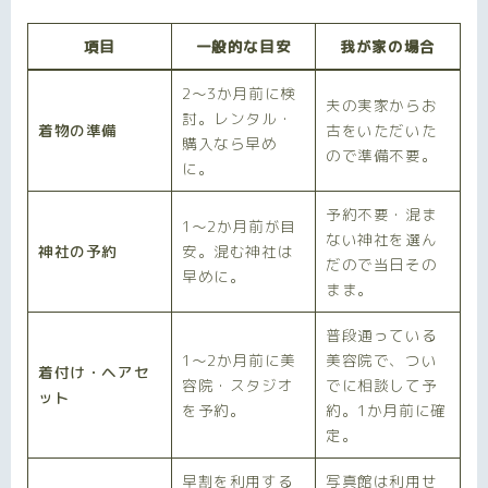
項目
一般的な目安
我が家の場合
2〜3か月前に検
夫の実家からお
討。レンタル・
着物の準備
古をいただいた
購入なら早め
ので準備不要。
に。
予約不要・混ま
1〜2か月前が目
ない神社を選ん
神社の予約
安。混む神社は
だので当日その
早めに。
まま。
普段通っている
1〜2か月前に美
美容院で、つい
着付け・ヘアセ
容院・スタジオ
でに相談して予
ット
を予約。
約。1か月前に確
定。
早割を利用する
写真館は利用せ