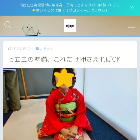
仙台在住育児情報収集家発・子育てとおでかけの体験ブログ。
書いてるのは誰？［プロフィールはこちら］
MENU
ホーム
home
2026.05.24
こそだて
七五三の準備、これだけ押さえればOK！
運営者情報
運営者紹介
サイトマップ
site map
プライバシーポリシー
Privacy Policy
免責事項
お問い合わせ
contact