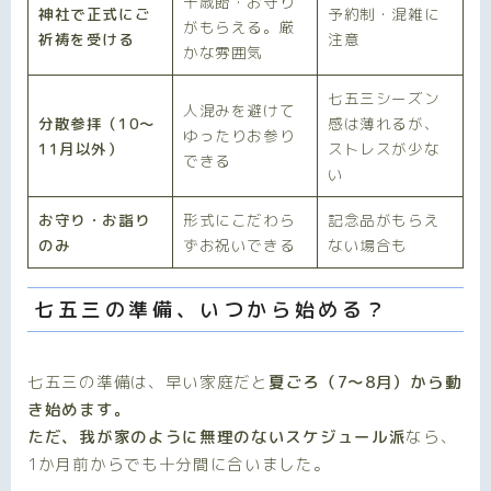
千歳飴・お守り
神社で正式にご
予約制・混雑に
がもらえる。厳
祈祷を受ける
注意
かな雰囲気
七五三シーズン
人混みを避けて
分散参拝（10〜
感は薄れるが、
ゆったりお参り
11月以外）
ストレスが少な
できる
い
お守り・お詣り
形式にこだわら
記念品がもらえ
のみ
ずお祝いできる
ない場合も
七五三の準備、いつから始める？
七五三の準備は、早い家庭だと
夏ごろ（7〜8月）から動
き始めます。
ただ、我が家のように無理のないスケジュール派
なら、
1か月前からでも十分間に合いました。