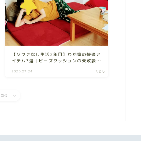
【ソファなし生活2年目】わが家の快適ア
イテム3選｜ビーズクッションの失敗談も
紹介
2025.07.24
くらし
と見る