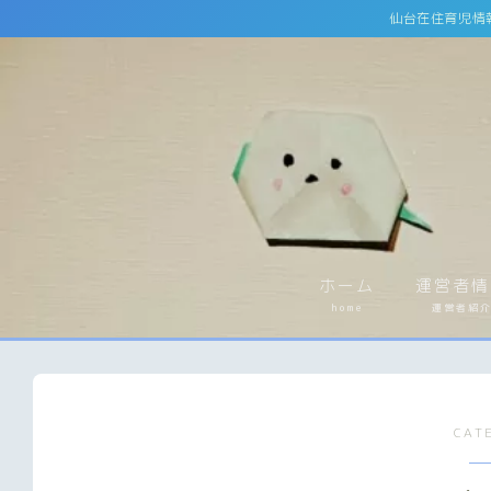
仙台在住育児情
ホーム
運営者情
home
運営者紹
CAT