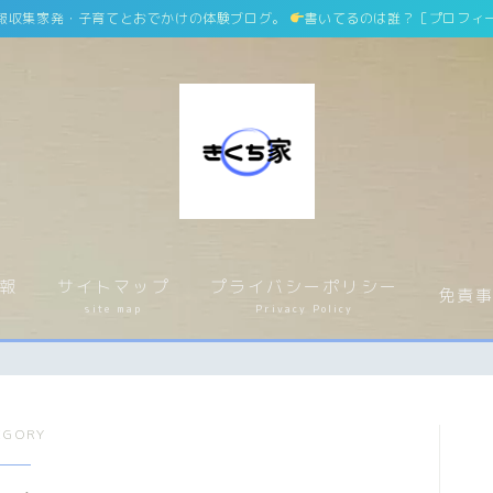
報収集家発・子育てとおでかけの体験ブログ。
書いてるのは誰？［プロフィ
ホーム
home
報
サイトマップ
プライバシーポリシー
運営者情報
運営者紹介
免責
介
site map
Privacy Policy
サイトマップ
site map
プライバシーポリシー
Privacy Policy
EGORY
免責事項