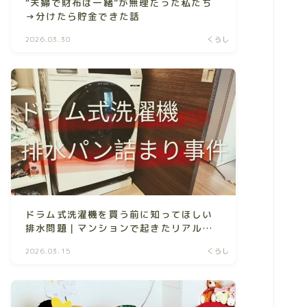
“夫婦で財布は一緒”が無理だった私たち
→分けたら貯金できた話
2026.03.30
くらし
ドラム式洗濯機を買う前に知ってほしい
排水問題｜マンションで起きたリアル体
験
2026.03.15
くらし