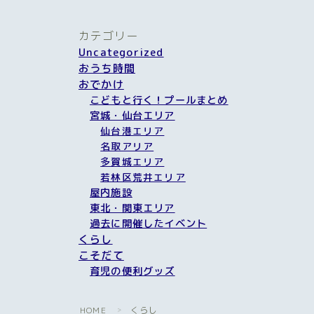
カテゴリー
Uncategorized
おうち時間
おでかけ
こどもと行く！プールまとめ
宮城・仙台エリア
仙台港エリア
名取アリア
多賀城エリア
若林区荒井エリア
屋内施設
東北・関東エリア
過去に開催したイベント
くらし
こそだて
育児の便利グッズ
HOME
くらし
＞