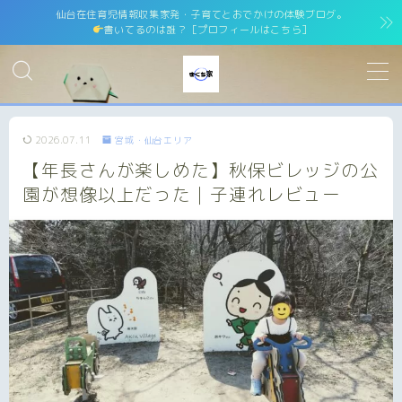
仙台在住育児情報収集家発・子育てとおでかけの体験ブログ。
書いてるのは誰？［プロフィールはこちら］
MENU
ホーム
home
2026.07.11
宮城・仙台エリア
【年長さんが楽しめた】秋保ビレッジの公
運営者情報
運営者紹介
園が想像以上だった｜子連れレビュー
サイトマップ
site map
プライバシーポリシー
Privacy Policy
免責事項
お問い合わせ
contact