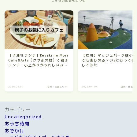
こちらの記事もどうぞ
【子連れランチ】Keyaki no Mori
【女川】マッシュパークは小
Cafe&Arts（けやきの杜）で親子
でも楽しめる？小2と行って検
ランチ｜小上がりがうれしいお気
してみた
に入りカフェ
2026.06.01
宮城・仙台エリア
2026.04.19
宮城・仙台エ
カテゴリー
Uncategorized
おうち時間
おでかけ