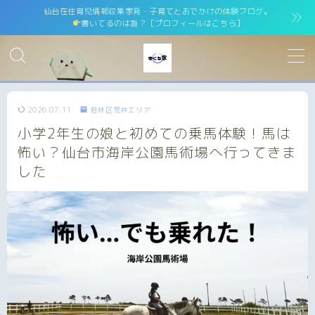
仙台在住育児情報収集家発・子育てとおでかけの体験ブログ。
書いてるのは誰？［プロフィールはこちら］
MENU
ホーム
home
2026.07.11
若林区荒井エリア
小学2年生の娘と初めての乗馬体験！馬は
運営者情報
運営者紹介
怖い？仙台市海岸公園馬術場へ行ってきま
した
サイトマップ
site map
プライバシーポリシー
Privacy Policy
免責事項
お問い合わせ
contact