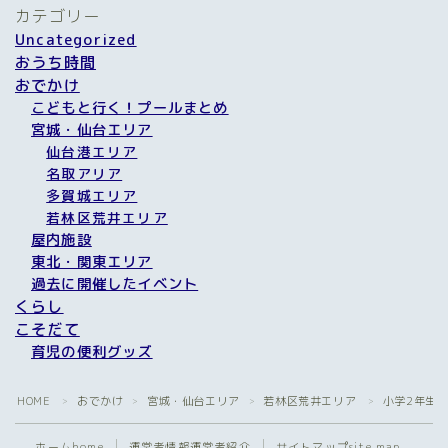
カテゴリー
Uncategorized
おうち時間
おでかけ
こどもと行く！プールまとめ
宮城・仙台エリア
仙台港エリア
名取アリア
多賀城エリア
若林区荒井エリア
屋内施設
東北・関東エリア
過去に開催したイベント
くらし
こそだて
育児の便利グッズ
HOME
おでかけ
宮城・仙台エリア
若林区荒井エリア
小学2年生
＞
＞
＞
＞
ホーム
home
運営者情報
運営者紹介
サイトマップ
site map