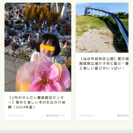
【仙台市若林区公園】夏の海
園冒険広場で子供と遊ぶ！暑
ど楽しい遊びがいっぱい！
〖2月のせんだい農業園芸センタ
ー〗意外と楽しい冬のお出かけ体
験（2024年版）
2024.02.23
若林区荒井エリア
2024.08.22
若林区荒井エ