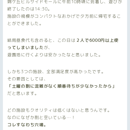
錦ケ丘ヒルサイドモールに午前10時頃に到着し、遊びが
終了したのは14:30。
施設の規模がコンパクトなおかげで夕方前に帰宅するこ
とができました。
結局昼食代も含めると、この日は
２人で6000円以上使
ってしまいました
が、
遊園地に行くよりは安かったなと思いました。
しかも3つの施設、全部満足度が高かったです。
その要因としては、
「土曜の割に混雑がなく順番待ちが少なかったから」
だと思います。
どの施設もクオリティは低くはないと思うんです。
なのになぜか割と空いている…！
コレすなわち穴場。