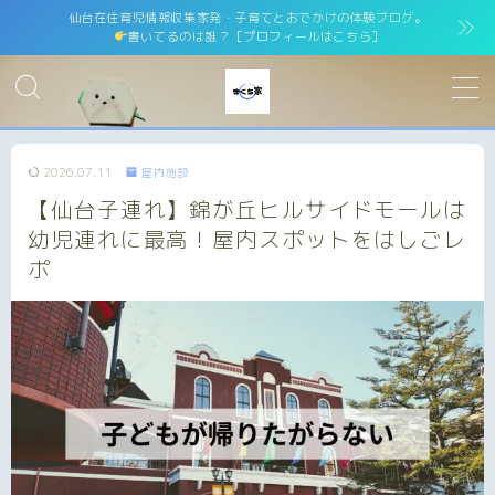
仙台在住育児情報収集家発・子育てとおでかけの体験ブログ。
書いてるのは誰？［プロフィールはこちら］
MENU
ホーム
home
2026.07.11
屋内施設
【仙台子連れ】錦が丘ヒルサイドモールは
運営者情報
運営者紹介
幼児連れに最高！屋内スポットをはしごレ
ポ
サイトマップ
site map
プライバシーポリシー
Privacy Policy
免責事項
お問い合わせ
contact