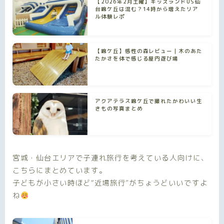
【2026年2月土曜】キッズランドUS仙
台錦ケ丘は混む？14時から増えたリア
ル体験レポ
【錦ケ丘】感性の森レビュー｜木のあた
たかさを体で感じる屋内遊び場
アクアテラス錦ケ丘で撮れたかわいい生
きもの写真まとめ
宮城・仙台エリアで子連れ旅行を考えている人向けに、
こちらにまとめています。
子どもが小さい時ほど“近場旅行”がちょうどいいですよ
ね