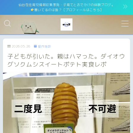
仙台在住育児情報収集家発・子育てとおでかけの体験ブログ。
書いてるのは誰？［プロフィールはこちら］
MENU
ホーム
home
2026.05.26
屋内施設
子どもが引いた。親はハマった。ダイオウ
運営者情報
運営者紹介
グソクムシスイートポテト実食レポ
サイトマップ
site map
プライバシーポリシー
Privacy Policy
免責事項
お問い合わせ
contact