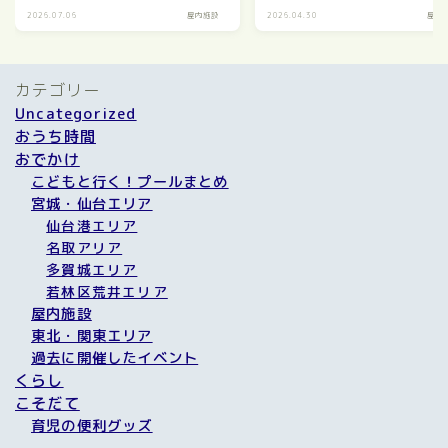
2026.07.06
屋内施設
2026.04.30
屋内
カテゴリー
Uncategorized
おうち時間
おでかけ
こどもと行く！プールまとめ
宮城・仙台エリア
仙台港エリア
名取アリア
多賀城エリア
若林区荒井エリア
屋内施設
東北・関東エリア
過去に開催したイベント
くらし
こそだて
育児の便利グッズ