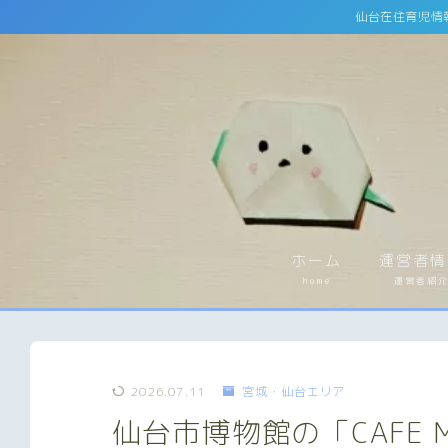
仙台在住育児情
ホーム
運営者情
home
運営者紹
2026.07.11
宮城・仙台エリア
仙台市博物館の「CAFE M