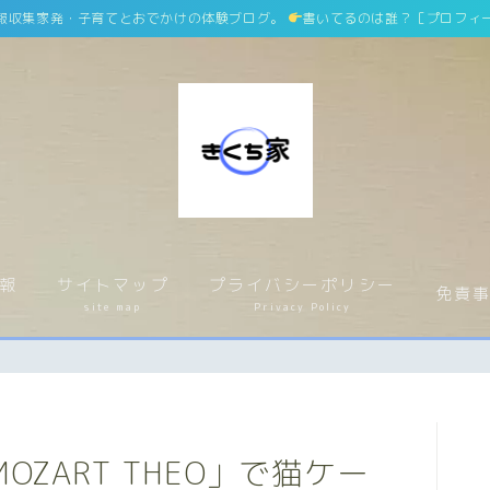
報収集家発・子育てとおでかけの体験ブログ。
書いてるのは誰？［プロフィ
ホーム
home
報
サイトマップ
プライバシーポリシー
運営者情報
運営者紹介
免責
介
site map
Privacy Policy
サイトマップ
site map
プライバシーポリシー
Privacy Policy
OZART THEO」で猫ケー
免責事項