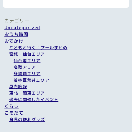
カテゴリー
Uncategorized
おうち時間
おでかけ
こどもと行く！プールまとめ
宮城・仙台エリア
仙台港エリア
名取アリア
多賀城エリア
若林区荒井エリア
屋内施設
東北・関東エリア
過去に開催したイベント
くらし
こそだて
育児の便利グッズ