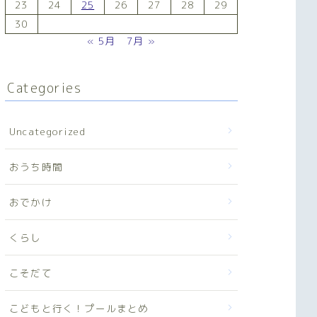
23
24
25
26
27
28
29
30
« 5月
7月 »
Categories
Uncategorized
おうち時間
おでかけ
くらし
こそだて
こどもと行く！プールまとめ