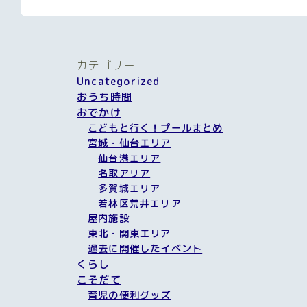
カテゴリー
Uncategorized
おうち時間
おでかけ
こどもと行く！プールまとめ
宮城・仙台エリア
仙台港エリア
名取アリア
多賀城エリア
若林区荒井エリア
屋内施設
東北・関東エリア
過去に開催したイベント
くらし
こそだて
育児の便利グッズ