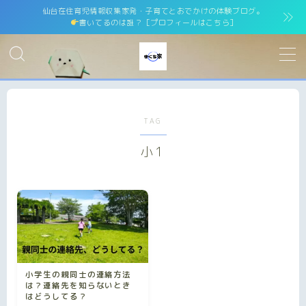
仙台在住育児情報収集家発・子育てとおでかけの体験ブログ。
書いてるのは誰？［プロフィールはこちら］
MENU
ホーム
home
TAG
運営者情報
運営者紹介
小1
サイトマップ
site map
プライバシーポリシー
Privacy Policy
免責事項
小学生の親同士の連絡方法
お問い合わせ
は？連絡先を知らないとき
contact
はどうしてる？