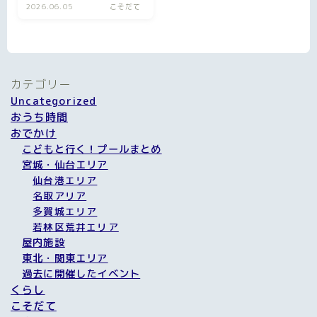
2026.06.05
こそだて
カテゴリー
Uncategorized
おうち時間
おでかけ
こどもと行く！プールまとめ
宮城・仙台エリア
仙台港エリア
名取アリア
多賀城エリア
若林区荒井エリア
屋内施設
東北・関東エリア
過去に開催したイベント
くらし
こそだて